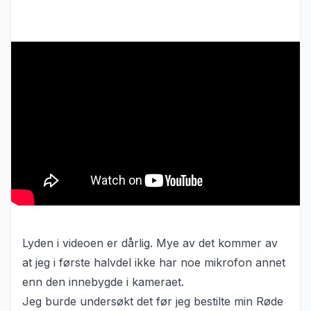
Siden min Røde VideoMic GO ble
forstyrret av wifi-signalet fra kameraet
mitt og ga dårlig lyd så bestilte jeg meg
en rimelig mikrofon fra AliExpress. Her
har jeg en kort video hvor jeg forklarer
bakgrunnen og pakker opp den nye
mikrofonen.
Lyden i videoen er dårlig. Mye av det kommer av
at jeg i første halvdel ikke har noe mikrofon annet
enn den innebygde i kameraet.
Jeg burde undersøkt det før jeg bestilte min Røde